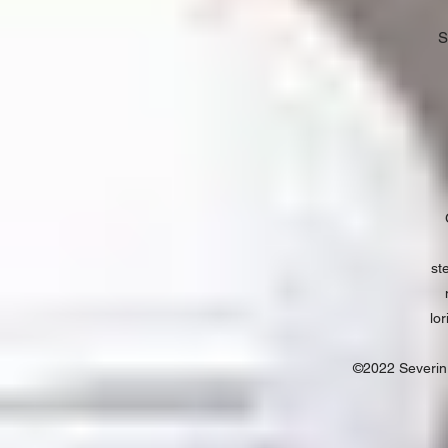
S
st
lo
©2022 Severin 