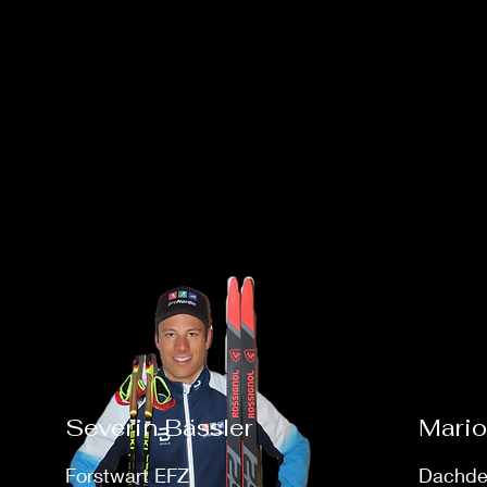
Severin Bässler
Mario
Forstwart EFZ
Dachde